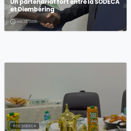
Un partenariat fort entre la SODECA
et Diembéring
mai 23, 2026
0
RSE SODECA