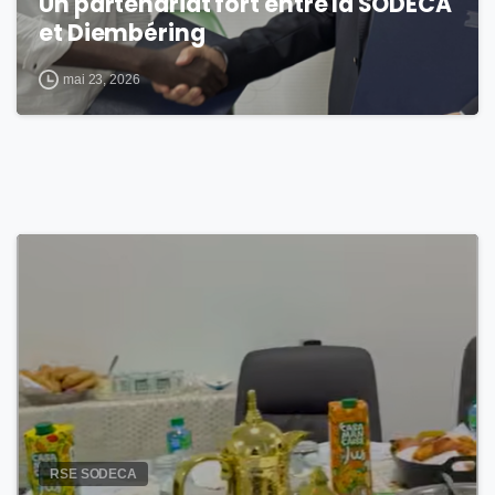
Un partenariat fort entre la SODECA
et Diembéring
mai 23, 2026
0
RSE SODECA