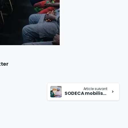
tter
Article suivant
SODECA mobilisée pour le Grand Magal