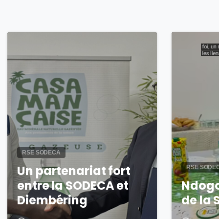
0
RSE SODECA
Un partenariat fort
RSE SODE
entre la SODECA et
Ndogo
Diembéring
de la