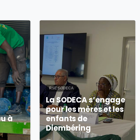
2
0
RSE SODECA
La SODECA s’engage
pour les mères et les
au à
enfants de
Diembéring