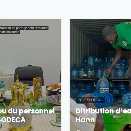
0
CA
RSE SODECA
u du personnel
Ditribution d’e
 SODECA
Hann