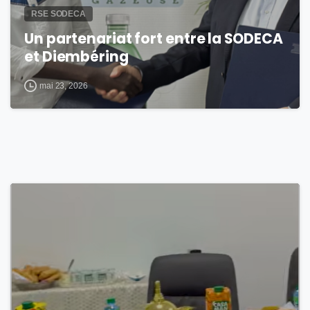
RSE SODECA
Un partenariat fort entre la SODECA
et Diembéring
mai 23, 2026
0