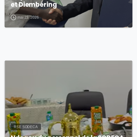
et Diembéring
mai 23, 2026
0
RSE SODECA