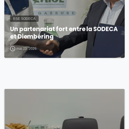
RSE SODECA
Un partenariat fort entre la SODECA
et Diembéring
mai 23, 2026
0