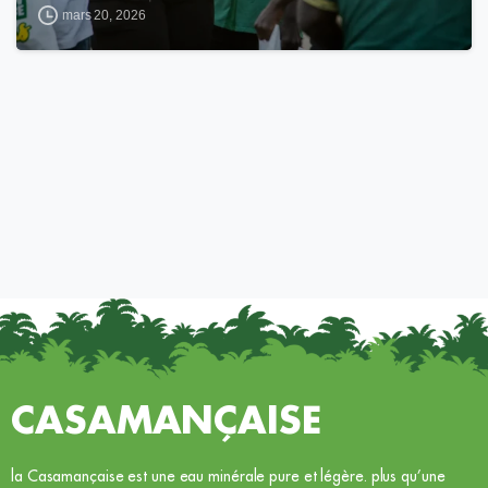
mars 20, 2026
CASAMANÇAISE
la Casamançaise est une eau minérale pure et légère. plus qu’une