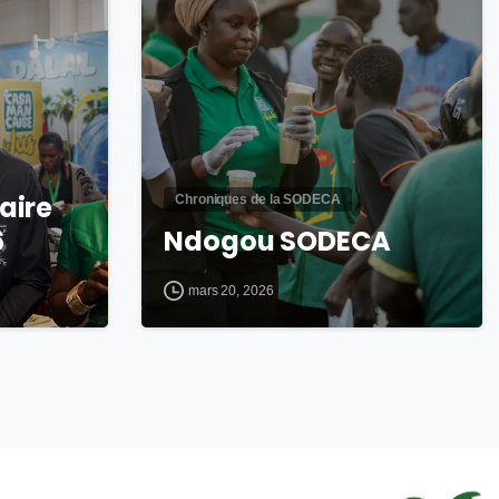
aire
Chroniques de la SODECA
6
Ndogou SODECA
mars 20, 2026