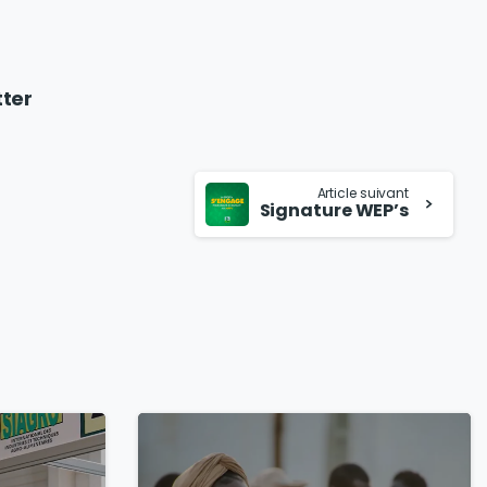
tter
Article suivant
Signature WEP’s
1
1