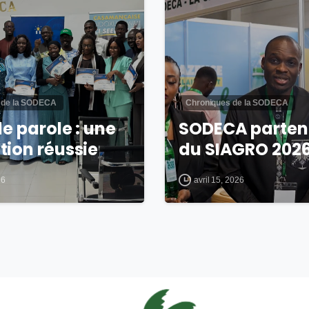
 de la SODECA
Chroniques de la SODECA
de parole : une
SODECA parten
tion réussie
du SIAGRO 202
26
avril 15, 2026