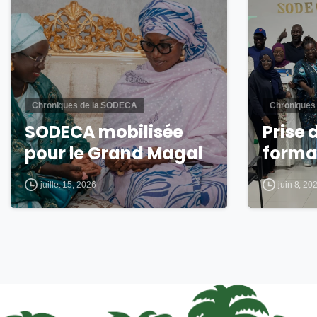
Chroniques de la SODECA
Chroniques
SODECA mobilisée
Prise 
pour le Grand Magal
forma
juillet 15, 2026
juin 8, 20