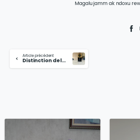
Magalu jamm ak ndoxu rew
Article précédent
Distinction de la SODECA : Label RSE CNP Niveau 2
3